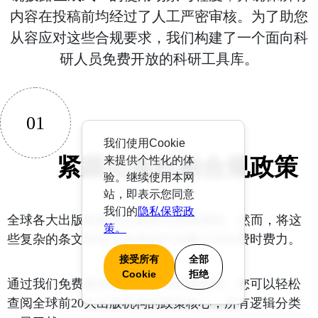
内容在投稿前均经过了人工严密审核。为了助您
从容应对这些合规要求，我们构建了一个面向科
研人员免费开放的科研工具库。
01
我们使用Cookie
紧跟出版机构合规政策
来提供个性化的体
验。继续使用本网
站，即表示您同意
我们的
隐私保密政
全球各大出版机构均已发布AI使用准则。然而，将这
策。
些复杂的条文转化为具体的行动要点往往费时费力。
接受所有
全部
Cookie
拒绝
通过我们免费提供的出版机构政策指南，您可以轻松
查阅全球前20大出版机构的政策核心，所有逻辑分类