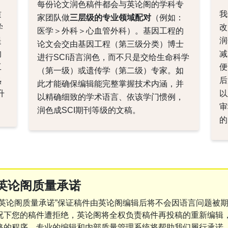
每份论文润色稿件都会与英论阁的学科专
质
我
家团队做
三层级的专业领域配对
（例如：
学
改
医学＞外科＞心血管外科）。基因工程的
提
润
论文会交由基因工程（第三级分类）博士
均
减
进行SCI语言润色，而不只是交给生命科学
工
便
（第一级）或遗传学（第二级）专家。如
熟
后
此才能确保编辑能完整掌握技术内涵，并
升
以
以精确细致的学术语言、依该学门惯例，
审
润色成SCI期刊等级的文稿。
的
英论阁质量承诺
“英论阁质量承诺”保证稿件由英论阁编辑后将不会因语言问题被
况下您的稿件遭拒绝，英论阁将全权负责稿件再投稿的重新编辑
格的程序、专业的编辑和内部质量管理系统将帮助我们履行承诺