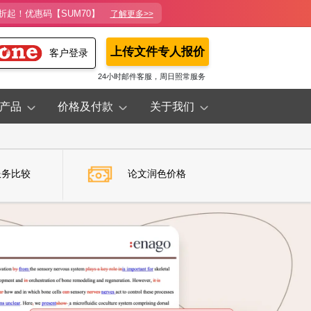
折起！优惠码【SUM70】
了解更多>>
上传文件专人报价
客户登录
24小时邮件客服，周日照常服务
产品
价格及付款
关于我们
服务比较
论文润色价格