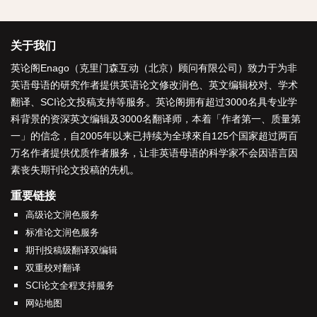
关于我们
英论阁Enago（克里门森互动（北京）顾问有限公司）致力于为非
英语母语的研究作者提供
英语论文修改润色
、
英文编辑校对
、
学术
翻译
、
SCI论文投稿支持
等服务。英论阁拥有超过3000名具专业学
科背景的资深
英文编辑
及3000名
翻译师
，本着「
作者第一、质量第
一
」的信念，自2005年以来已持续为全球來自125个国家超过两百
万名作者提供优质作者服务，让非英语母语的科学家不会因语言因
素丧失期刊论文投稿的先机。
重要链接
高级论文润色服务
标准论文润色服务
期刊投稿级翻译双编辑
双重校对翻译
SCI论文全程支持服务
网站地图