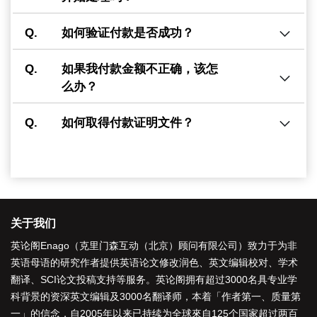
Q.
如何验证付款是否成功？
Q.
如果我付款金额不正确，该怎
么办？
Q.
如何取得付款证明文件？
关于我们
英论阁Enago（克里门森互动（北京）顾问有限公司）致力于为非
英语母语的研究作者提供
英语论文修改润色
、
英文编辑校对
、
学术
翻译
、
SCI论文投稿支持
等服务。英论阁拥有超过3000名具专业学
科背景的资深
英文编辑
及3000名
翻译师
，本着「
作者第一、质量第
一
」的信念，自2005年以来已持续为全球來自125个国家超过两百