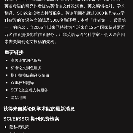
英语母语的研究作者提供
英语论文修改润色
、
英文编辑校对
、
学术
翻译
、
SCI论文投稿支持
等服务。英论阁拥有超过3000名具专业学
科背景的资深
英文编辑
及3000名
翻译师
，本着「
作者第一、质量第
一
」的信念，自2005年以来已持续为全球來自125个国家超过两百
万名作者提供优质作者服务，让非英语母语的科学家不会因语言因
素丧失期刊论文投稿的先机。
重要链接
高级论文润色服务
标准论文润色服务
期刊投稿级翻译双编辑
双重校对翻译
SCI论文全程支持服务
网站地图
获得来自英论阁学术院的最新消息
SCI/EI/SSCI 期刊免费检索
隐私权政策