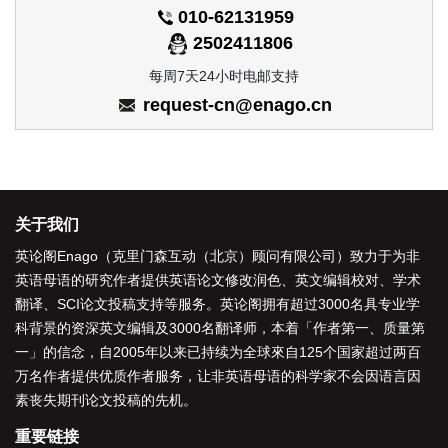
010-62131959
2502411806
每周7天24小时电邮支持
request-cn@enago.cn
关于我们
英论阁Enago（克里门森互动（北京）顾问有限公司）致力于为非
英语母语的研究作者提供
英语论文修改润色
、
英文编辑校对
、
学术
翻译
、
SCI论文投稿支持
等服务。英论阁拥有超过3000名具专业学
科背景的资深
英文编辑
及3000名
翻译师
，本着「
作者第一、质量第
一
」的信念，自2005年以来已持续为全球來自125个国家超过两百
万名作者提供优质作者服务，让非英语母语的科学家不会因语言因
素丧失期刊论文投稿的先机。
重要链接