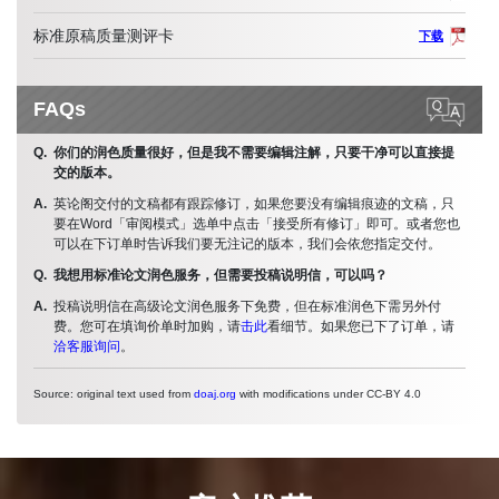
标准原稿质量测评卡
下载
FAQs
你们的润色质量很好，但是我不需要编辑注解，只要干净可以直接提
交的版本。
英论阁交付的文稿都有跟踪修订，如果您要没有编辑痕迹的文稿，只
要在Word「审阅模式」选单中点击「接受所有修订」即可。或者您也
可以在下订单时告诉我们要无注记的版本，我们会依您指定交付。
我想用标准论文润色服务，但需要投稿说明信，可以吗？
投稿说明信在高级论文润色服务下免费，但在标准润色下需另外付
费。您可在填询价单时加购，请
击此
看细节。如果您已下了订单，请
洽客服询问
。
Source: original text used from
doaj.org
with modifications under CC-BY 4.0