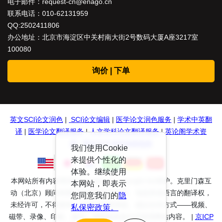
电子邮件：
request-cn@enago.cn
联系电话：
010-62131959
QQ:2502411806
办公地址：北京市海淀区中关村南大街2号数码大厦A座3217室
100080
询价 | 下单
英文SCI论文润色
|
SCI论文编辑
|
医学论文润色服务
|
学术中英翻
译
|
医学论文翻译服务
|
人文学科论文翻译服务
|
英论阁学术资
源
|
英文论文润色投稿指南
我们使用Cookie
来提供个性化的
体验。继续使用
本网站所有内容受到International Copyright Act保护。克里门森互
本网站，即表示
动（北京）顾问有限公司保留所有权利、包括其他语言的翻译权，
您同意我们的
隐
未经许可，不得复制、存储于检索系统、或以任何方式——视频、
私保密政策。
磁带、录像、印刷、复印、录制或其他方式使用网站内容。 |
京ICP