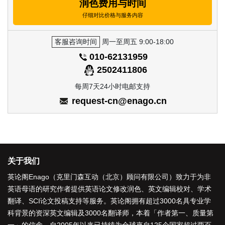
润色费用与时间
仔细对比价格与服务内容
客服咨询时间
周一至周五 9:00-18:00
010-62131959
2502411806
每周7天24小时电邮支持
request-cn@enago.cn
关于我们
英论阁Enago（克里门森互动（北京）顾问有限公司）致力于为非
英语母语的研究作者提供
英语论文修改润色
、
英文编辑校对
、
学术
翻译
、
SCI论文投稿支持
等服务。英论阁拥有超过3000名具专业学
科背景的资深
英文编辑
及3000名
翻译师
，本着「
作者第一、质量第