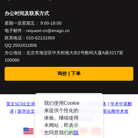
办公时间及联系方式
星期一至星期五： 9:00-18:00
电子邮件：
request-cn@enago.cn
联系电话：
010-62131959
QQ:2502411806
办公地址：北京市海淀区中关村南大街2号数码大厦A座3217室
100080
询价 | 下单
我们使用Cookie
英文SCI论文润色
|
SCI论文编辑
|
医学论文润色服务
|
学术中英翻
来提供个性化的
译
|
医学论文翻译服务
|
人文学科论文翻译服务
|
英论阁学术资
体验。继续使用
源
|
英文论文润色投稿指南
本网站，即表示
您同意我们的
隐