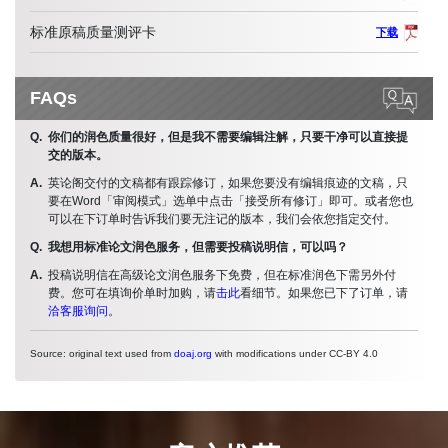
标准原稿质量测评卡
下载
FAQs
你们的润色质量很好，但是我不需要编辑注解，只要干净可以直接提
交的版本。
英论阁交付的文稿都有跟踪修订，如果您要没有编辑痕迹的文稿，只
要在Word「审阅模式」选单中点击「接受所有修订」即可。或者您也
可以在下订单时告诉我们要无注记的版本，我们会依您指定交付。
我想用标准论文润色服务，但需要投稿说明信，可以吗？
投稿说明信在高级论文润色服务下免费，但在标准润色下需另外付
费。您可在填询价单时加购，请
击此
看细节。如果您已下了订单，请
洽客服询问
。
Source: original text used from
doaj.org
with modifications under CC-BY 4.0