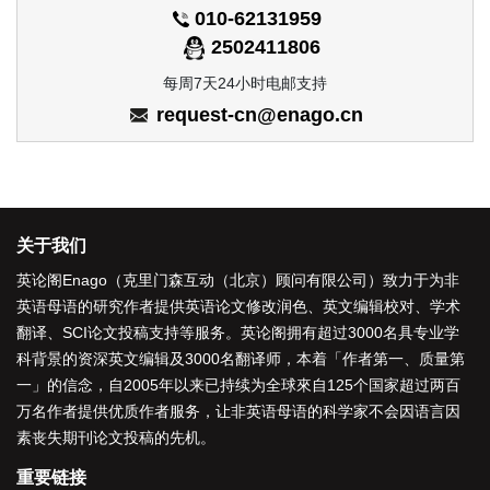
010-62131959
2502411806
每周7天24小时电邮支持
request-cn@enago.cn
关于我们
英论阁Enago（克里门森互动（北京）顾问有限公司）致力于为非
英语母语的研究作者提供
英语论文修改润色
、
英文编辑校对
、
学术
翻译
、
SCI论文投稿支持
等服务。英论阁拥有超过3000名具专业学
科背景的资深
英文编辑
及3000名
翻译师
，本着「
作者第一、质量第
一
」的信念，自2005年以来已持续为全球來自125个国家超过两百
万名作者提供优质作者服务，让非英语母语的科学家不会因语言因
素丧失期刊论文投稿的先机。
重要链接