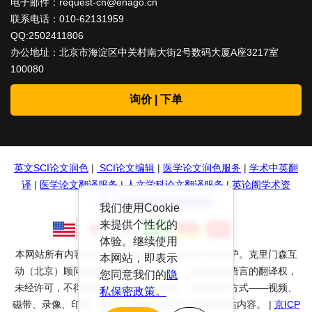
电子邮件：
request-cn@enago.cn
联系电话：
010-62131959
QQ:2502411806
办公地址：北京市海淀区中关村南大街2号数码大厦A座3217室
100080
询价 | 下单
英文SCI论文润色
|
SCI论文编辑
|
医学论文润色服务
|
学术中英翻
译
|
医学论文翻译服务
|
人文学科论文翻译服务
|
英论阁学术资
源
|
英文论文润色投稿指南
我们使用Cookie
来提供个性化的
体验。继续使用
本网站所有内容受到International Copyright Act保护。克里门森互
本网站，即表示
动（北京）顾问有限公司保留所有权利、包括其他语言的翻译权，
您同意我们的
隐
未经许可，不得复制、存储于检索系统、或以任何方式——视频、
私保密政策。
磁带、录像、印刷、复印、录制或其他方式使用网站内容。 |
京ICP