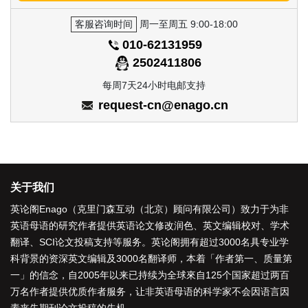
客服咨询时间
周一至周五 9:00-18:00
010-62131959
2502411806
每周7天24小时电邮支持
request-cn@enago.cn
关于我们
英论阁Enago（克里门森互动（北京）顾问有限公司）致力于为非
英语母语的研究作者提供
英语论文修改润色
、
英文编辑校对
、
学术
翻译
、
SCI论文投稿支持
等服务。英论阁拥有超过3000名具专业学
科背景的资深
英文编辑
及3000名
翻译师
，本着「
作者第一、质量第
一
」的信念，自2005年以来已持续为全球來自125个国家超过两百
万名作者提供优质作者服务，让非英语母语的科学家不会因语言因