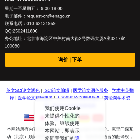
星期一至星期五： 9:00-18:00
电子邮件：
request-cn@enago.cn
联系电话：
010-62131959
QQ:2502411806
办公地址：北京市海淀区中关村南大街2号数码大厦A座3217室
100080
询价 | 下单
英文SCI论文润色
|
SCI论文编辑
|
医学论文润色服务
|
学术中英翻
译
|
医学论文翻译服务
|
人文学科论文翻译服务
|
英论阁学术资
源
|
英文论文润色投稿指南
我们使用Cookie
来提供个性化的
体验。继续使用
本网站所有内容受到International Copyright Act保护。克里门森互
本网站，即表示
动（北京）顾问有限公司保留所有权利、包括其他语言的翻译权，
您同意我们的
隐