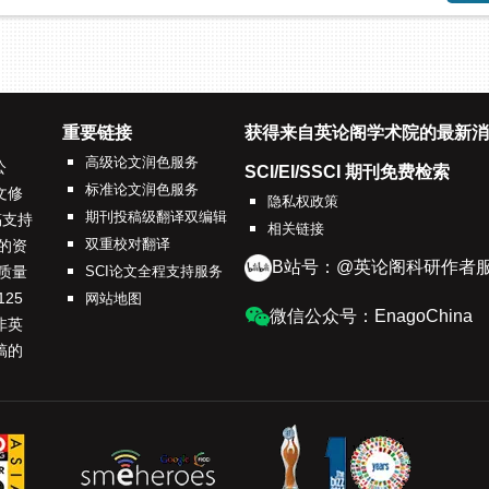
重要链接
获得来自英论阁学术院的最新消
高级论文润色服务
公
SCI/EI/SSCI 期刊免费检索
标准论文润色服务
文修
隐私权政策
期刊投稿级翻译双编辑
稿支持
相关链接
双重校对翻译
的资
B站号：@英论阁科研作者
质量
SCI论文全程支持服务
25
网站地图
微信公众号：EnagoChina
非英
稿的