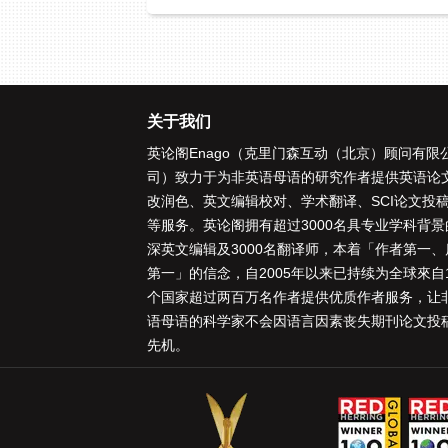
关于我们
英论阁Enago（克里门森互动（北京）顾问有限
司）致力于为非英语母语的研究作者提供
英语论
改润色
、
英文编辑校对
、
学术翻译
、
SCI论文投
等服务。英论阁拥有超过3000名具专业学科背景
深
英文编辑
及3000名
翻译师
，本着「
作者第一、
第一
」的信念，自2005年以来已持续为全球來自1
个国家超过两百万名作者提供优质作者服务，让
语母语的科学家不会因语言因素丧失期刊论文投
先机。