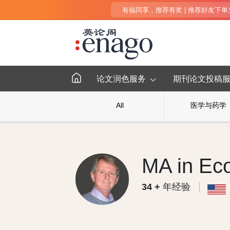
有福同享，推荐有奖 | 推荐好友下单立得
论文润色服务
期刊论文投稿
All
医学与药学
MA in Ec
34
+
年经验