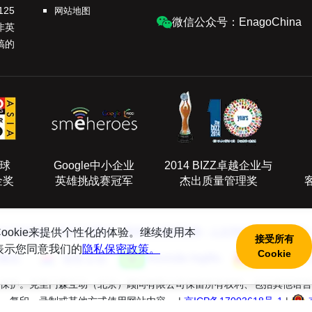
25
网站地图
微信公众号：EnagoChina
非英
稿的
全球
Google中小企业
2014 BIZZ卓越企业与
金奖
英雄挑战赛冠军
杰出质量管理奖
ookie来提供个性化的体验。继续使用本
文润色服务
|
学术中英翻译
|
医学论文翻译服务
|
人文学科论文翻译服务
接受所有
表示您同意我们的
隐私保密政策。
Cookie
校正
영문교정
Revisão Inglês
Englisch L
pyright Act保护。克里门森互动（北京）顾问有限公司保留所有权利、包
、复印、录制或其他方式使用网站内容。 |
京ICP备17003618号-1
|