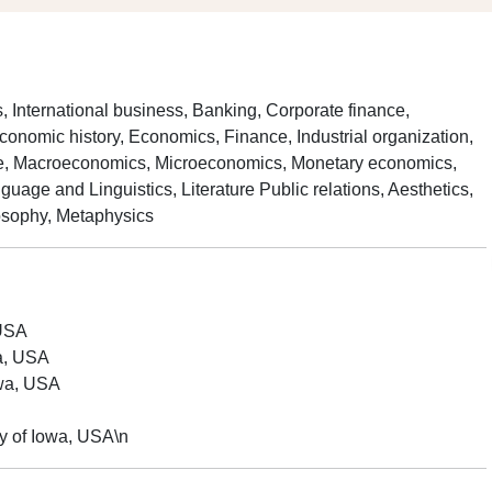
 International business, Banking, Corporate finance,
JD
BA
nomic history, Economics, Finance, Industrial organization,
in Law
Journalism and
rade, Macroeconomics, Microeconomics, Monetary economics,
Literature
guage and Linguistics, Literature Public relations, Aesthetics,
losophy, Metaphysics
15
25
年经验
年经验
APPLIED INFORMATION SCIENCES
BUSINESS
ECONOMICS
ARTIFICIAL INTELLIGENCE
JOURNALISM
+
1
 USA
COMPUTER AND SOCIETY
+
18
wa, USA
owa, USA
查看资料
查看资料
ty of Iowa, USA\n