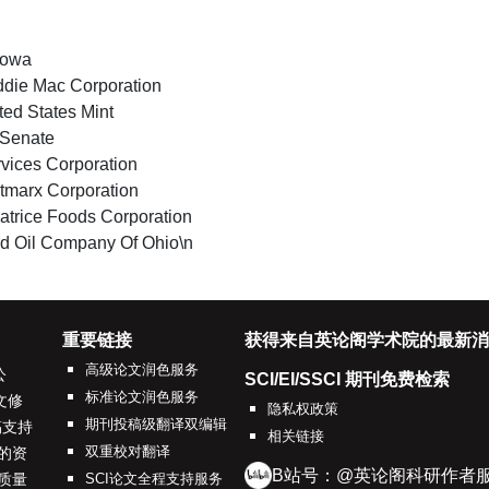
 Iowa
ddie Mac Corporation
ted States Mint
 Senate
vices Corporation
tmarx Corporation
trice Foods Corporation
rd Oil Company Of Ohio\n
重要链接
获得来自英论阁学术院的最新消
高级论文润色服务
公
SCI/EI/SSCI 期刊免费检索
标准论文润色服务
文修
隐私权政策
期刊投稿级翻译双编辑
稿支持
相关链接
双重校对翻译
的资
B站号：@英论阁科研作者
质量
SCI论文全程支持服务