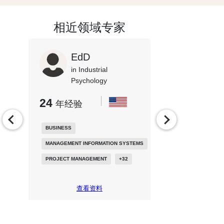
相近领域专家
EdD
PhD
in Industrial
in Busi
Psychology
Econom
24
20
年经验
年经验
BUSINESS
BUSINESS ADMINIS
MANAGEMENT INFORMATION SYSTEMS
ENTREPRENEURSH
PROJECT MANAGEMENT
+
32
HOTEL ADMINISTR
查看资料
查看