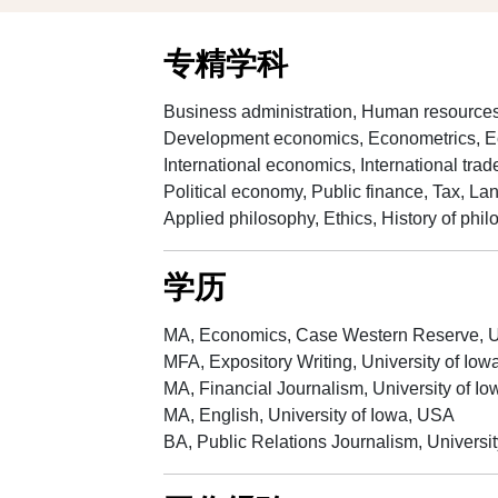
专精学科
Business administration, Human resources,
Development economics, Econometrics, Eco
International economics, International t
Political economy, Public finance, Tax, Lan
Applied philosophy, Ethics, History of phi
学历
MA, Economics, Case Western Reserve,
MFA, Expository Writing, University of Io
MA, Financial Journalism, University of I
MA, English, University of Iowa, USA
BA, Public Relations Journalism, Universi