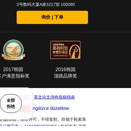
2号数码大厦A座3217室 100080
询价 | 下单
2017韩国
2016韩国
客户满意指标奖
顶级品牌奖
|
英论阁学术资源
|
英文论文润色投稿指南
全部
拒绝
ektorat
ingilizce düzeltme
括其他语言的翻译权，未经许可，不得复制、存储于检索系
京公网安备： 11010802036056
| 版权所有 克里