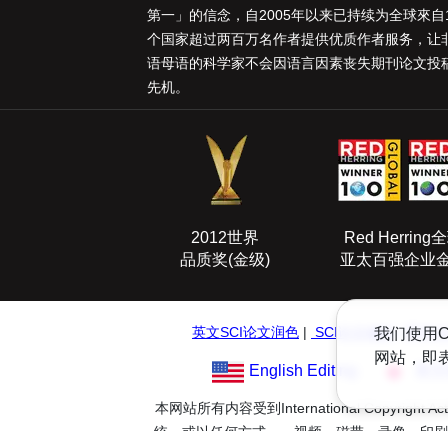
第一
」的信念，自2005年以来已持续为全球來自1
个国家超过两百万名作者提供优质作者服务，让
语母语的科学家不会因语言因素丧失期刊论文投
先机。
2012世界
Red Herring
品质奖(金级)
亚太百强企业
英文SCI论文润色
|
SCI论文编辑
我们使用C
|
医学论
网站，即
English Editing
英文
本网站所有内容受到International Co
统、或以任何方式——视频、磁带、录像、印刷