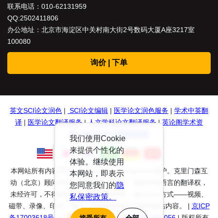
联系电话：
010-62131959
QQ:2502411806
办公地址：北京市海淀区中关村南大街2号数码大厦A座3217室
100080
询价 | 下单
英文SCI论文润色
|
SCI论文编辑
|
医学论文润色服务
|
学术中英翻
译
|
医学论文翻译服务
|
人文学科论文翻译服务
|
英论阁学术资
源
|
英文论文润色投稿指南
我们使用Cookie
来提供个性化的
体验。继续使用
本网站所有内容受到International Copyright Act保护。克里门森互
本网站，即表示
动（北京）顾问有限公司保留所有权利、包括其他语言的翻译权，
您同意我们的
隐
未经许可，不得复制、存储于检索系统、或以任何方式——视频、
私保密政策。
磁带、录像、印刷、复印、录制或其他方式使用网站内容。 |
京ICP
备17003618号-1
|
京公网安备： 11010802036056
| 版权所有