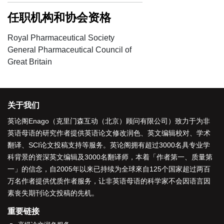
任职机构和协会资格
Royal Pharmaceutical Society
General Pharmaceutical Council of
Great Britain
关于我们
英论阁Enago（克里门森互动（北京）顾问有限公司）致力于为非
英语母语的研究作者提供
英语论文修改润色
、
英文编辑校对
、
学术
翻译
、
SCI论文投稿支持
等服务。英论阁拥有超过3000名具专业学
科背景的资深
英文编辑
及3000名
翻译师
，本着「
作者第一、质量第
一
」的信念，自2005年以来已持续为全球來自125个国家超过两百
万名作者提供优质作者服务，让非英语母语的科学家不会因语言因
素丧失期刊论文投稿的先机。
重要链接