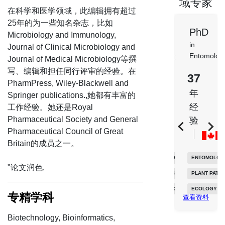
域专家
在科学和医学领域，此编辑拥有超过
25年的为一些知名杂志，比如
PhD
PhD
PhD
PhD
Microbiology and Immunology,
in
in
in
in
Journal of Clinical Microbiology and
Physiology
Microbiology
Entomology
Microbio
Journal of Medical Microbiology等撰
and
写、编辑和担任同行评审的经验。在
18
38
37
Molecula
PharmPress, Wiley-Blackwell and
Genetics
年
年
年
Springer publications.,她都有丰富的
经
经
经
25
工作经验。她还是Royal
Pharmaceutical Society and General
验
验
验
年
Pharmaceutical Council of Great
经
Britain的成员之一。
验
AGRICULTURE
GENERAL BIOCHEMISTRY
ENTOMOLOGY
"论文润色,
ANIMAL HUSBANDRY
ANIMAL BIOCHEMISTRY
PLANT PATHOLOGY
EVOLUTIO
FISHERIES/AQUACULTURE
BIOTECHNOLOGY
ECOLOGY
+
4
专精学科
查看资料
APPLIED 
+
27
+
25
查看资料
查看资料
Biotechnology, Bioinformatics,
GENETICS