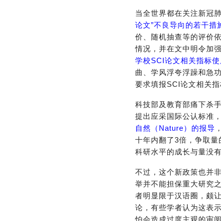
当全世界都在关注新冠肺
论文”不良导向的若干措
价、随机抽查等的评价
情况，并在文中明令加强
学校SCI论文相关指标
曲、学风浮夸浮躁和急
要求填报SCI论文相关
科技部及教育部痛下杀手
提出应采国际公认标准，
自然（Nature）的报导
，
十年内翻了3倍，争取量
科研水平的成长与量没
不过，这个新政策也并
举并不能担保重大研究
者明显限于汉语圈，颇
论，有些学者认为这表
怕会造成过度主观的审