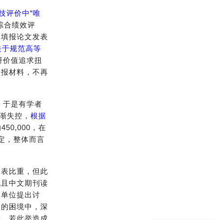
技评价中“唯
综合绩效评
中填报论文发表
关于规范高等
科研价值追求扭
申报材料，不再
，于是有学者
渐失控，
根据
50,000，在
定，整体而言
發表比重，但此
况且中文期刊读
级单位提出讨
阅的困境中，深
者，若此举造成