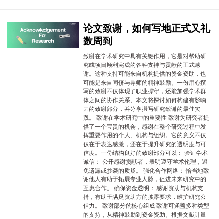
论文致谢，如何写地正式又礼
数周到
致谢在学术研究中具有关键作用，它是对帮助研
究或项目顺利完成的各种支持与贡献的正式感
谢。这种支持可能来自机构提供的资金资助，也
可能是来自同侪与导师的精神鼓励。一份用心撰
写的致谢不仅体现了职业操守，还能加强学术群
体之间的协作关系。本文将探讨如何构建有影响
力的致谢部分，并分享撰写研究致谢的最佳实
践。 致谢在学术研究中的重要性 致谢为研究者提
供了一个宝贵的机会，感谢在整个研究过程中发
挥重要作用的个人、机构与组织。它的意义不仅
仅在于表达感激，还在于提升研究的透明度与可
信度。一份结构良好的致谢部分可以： 验证学术
诚信： 公开感谢贡献者，表明遵守学术伦理，避
免遗漏或抄袭的质疑。 强化合作网络： 恰当地致
谢他人有助于拓展专业人脉，促进未来研究中的
互惠合作。 确保资金透明： 感谢资助与机构支
持，有助于满足资助方的披露要求，维护研究公
信力。 致谢部分的核心组成 致谢可涵盖多种类型
的支持，从精神鼓励到资金资助。根据文献计量