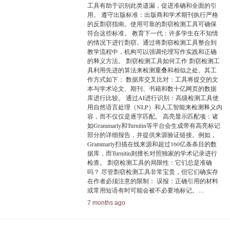
工具有助于识别此类遗漏，促进准确和全面的引
用。 遵守出版标准：出版商和学术期刊执行严格
的反剽窃指南。使用可靠的剽窃检测工具可确保
符合这些标准。 教育下一代：许多学生在不知情
的情况下进行剽窃。通过将剽窃检测工具整合到
教学流程中，机构可以强调伦理写作实践和正确
的释义方法。 剽窃检测工具如何工作 剽窃检测工
具利用先进的算法来检测重叠和相似之处。其工
作方式如下： 数据库交叉比对：工具将提交的文
本与学术论文、期刊、书籍和数十亿网页的数据
库进行比较。 通过AI进行识别：高级检测工具使
用自然语言处理（NLP）和人工智能来检测释义内
容，而不仅仅是逐字匹配。 高亮显示匹配项：诸
如Grammarly和Turnitin等平台会生成带有高亮标记
部分的详细报告，并提供来源验证链接。例如，
Grammarly扫描在线来源和超过160亿条条目的数
据库，而Turnitin则擅长对照独家的学术记录进行
检查。 剽窃检测工具的局限性：它们总是准确
吗？ 尽管剽窃检测工具非常宝贵，但它们确实存
在作者必须注意的限制： 误报：正确引用的材料
或常用短语有时可能会被不必要地标记。…
7 months ago