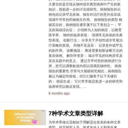
主要目的是呈现从独特或非典型病例中产生的新
知识，鼓励进一步的讨论或研究。病例报告的示
例包括记录罕见疾病、报告对治疗的意外反应或
强调不寻常的药物相互作用。 病例报告的类型 根
据其目的，病例报告通常属于以下类别之一： 罕
见疾病或综合征： 介绍鲜为人知的病症，以教育
医学界。 独特的临床表现： 强调常见疾病的非典
型表现。 创新疗法： 分享关于开创性或非常规治
疗策略的发现。 药物不良反应： 记录意外或罕见
的副作用。 诊断挑战： 阐述需要创新诊断方法的
复杂病例。 解剖学变异： 揭示罕见的结构异常及
其在实践中的意义。 通过尽早对您的病例进行分
类，您可以调整叙述内容以强调其独特性。 病例
报告的重要性 尽管与大规模研究相比，病例报告
被认为确定性较低，但它们服务于以下关键目
的： 假设生成： 它们常常能启发进一步的研究和
临床研究以验证发现。…
8 months ago
7种学术文章类型详解
为学术界做出贡献始于理解适合发表的各种文章
类型。对于研究人员、学术专业人士和学生来