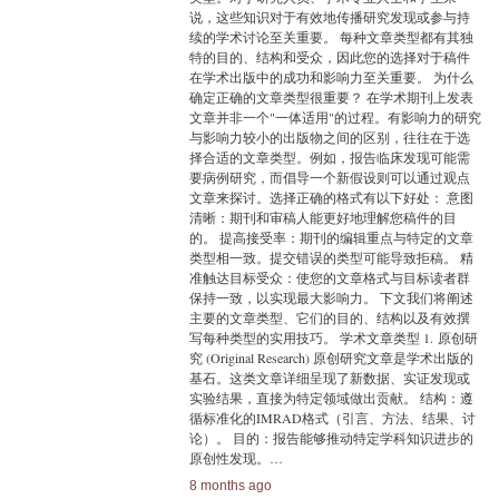
说，这些知识对于有效地传播研究发现或参与持
续的学术讨论至关重要。 每种文章类型都有其独
特的目的、结构和受众，因此您的选择对于稿件
在学术出版中的成功和影响力至关重要。 为什么
确定正确的文章类型很重要？ 在学术期刊上发表
文章并非一个"一体适用"的过程。有影响力的研究
与影响力较小的出版物之间的区别，往往在于选
择合适的文章类型。例如，报告临床发现可能需
要病例研究，而倡导一个新假设则可以通过观点
文章来探讨。选择正确的格式有以下好处： 意图
清晰：期刊和审稿人能更好地理解您稿件的目
的。 提高接受率：期刊的编辑重点与特定的文章
类型相一致。提交错误的类型可能导致拒稿。 精
准触达目标受众：使您的文章格式与目标读者群
保持一致，以实现最大影响力。 下文我们将阐述
主要的文章类型、它们的目的、结构以及有效撰
写每种类型的实用技巧。 学术文章类型 1. 原创研
究 (Original Research) 原创研究文章是学术出版的
基石。这类文章详细呈现了新数据、实证发现或
实验结果，直接为特定领域做出贡献。 结构：遵
循标准化的IMRAD格式（引言、方法、结果、讨
论）。 目的：报告能够推动特定学科知识进步的
原创性发现。…
8 months ago