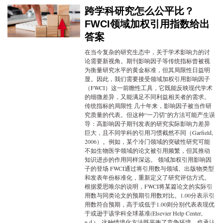
跨学科研究怎么公平比？
FWCI领域加权引用指数给出
答案
在当今复杂的研究生态中，关于学术影响力的讨
论需要新视角。期刊影响因子等传统指标曾被视
为衡量研究水平的黄金标准，但其局限性日益明
显。因此，我们需要接受领域加权引用影响因子
（FWCI）这一前瞻性工具，它既能反映现代学术
的细微差异，又能满足不同利益相关者的需求。
传统指标的局限性 几十年来，影响因子被当作研
究质量的代表。但这种“一刀切”的方法可能产生误
导：高影响因子期刊发表的研究实际影响力差异
巨大，且不同学科的引用习惯截然不同（Garfield,
2006）。例如，某个冷门领域的突破性研究可能
不如生物医学领域的论文被引用频繁，但其推动
知识进步的作用同样深远。 领域加权引用影响因
子的登场 FWCI通过将引用数与领域、出版物类型
和发表年份标准化，重新定义了研究评估方式。
根据爱思唯尔的说明，FWCI将某篇论文的实际引
用数与同类论文的预期引用数对比。1.00分表示引
用数符合预期，高于或低于1.00则分别代表表现优
于或逊于该学科全球基准(Elsevier Help Center,
n.d.)。这种情境化方法既平衡了竞争环境，也承认