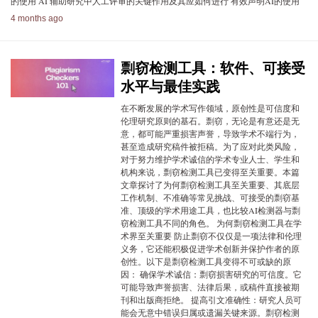
的使用 AI 辅助研究中人工评审的关键作用及其应如何进行 有效声明AI的使用
4 months ago
剽窃检测工具：软件、可接受
水平与最佳实践
在不断发展的学术写作领域，原创性是可信度和
伦理研究原则的基石。剽窃，无论是有意还是无
意，都可能严重损害声誉，导致学术不端行为，
甚至造成研究稿件被拒稿。为了应对此类风险，
对于努力维护学术诚信的学术专业人士、学生和
机构来说，剽窃检测工具已变得至关重要。本篇
文章探讨了为何剽窃检测工具至关重要、其底层
工作机制、不准确等常见挑战、可接受的剽窃基
准、顶级的学术用途工具，也比较AI检测器与剽
窃检测工具不同的角色。 为何剽窃检测工具在学
术界至关重要 防止剽窃不仅仅是一项法律和伦理
义务，它还能积极促进学术创新并保护作者的原
创性。以下是剽窃检测工具变得不可或缺的原
因： 确保学术诚信：剽窃损害研究的可信度。它
可能导致声誉损害、法律后果，或稿件直接被期
刊和出版商拒绝。 提高引文准确性：研究人员可
能会无意中错误归属或遗漏关键来源。剽窃检测