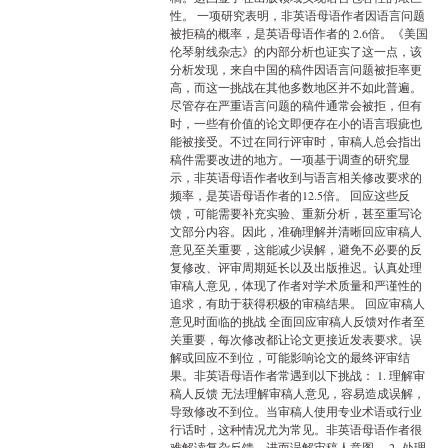
性。 一项研究表明，非英语母语作者因语言问题
被拒稿的概率，是英语母语作者的 2.6倍。《美国
伦琴射线杂志》的内部分析也证实了这一点，该
分析发现，来自中国的稿件因语言问题被拒率更
高，而这一挑战在其他多数地区并不如此普遍。
尽管存在严重语言问题的稿件通常会被拒，但有
时，一些有价值的论文即便存在小的语言瑕疵也
能被接受。不过在同行评审时，审稿人总会指出
稿件需要改进的地方。一项基于调查的研究显
示，非英语母语作者收到与语言相关修改要求的
频率，是英语母语作者的12.5倍。 回应这些反
馈，可能需要补充实验、重新分析，甚至重写论
文部分内容。因此，准确理解并清晰回应审稿人
意见至关重要，这能减少误解，避免不必要的反
复修改、评审周期延长以及出版推迟。认真处理
审稿人意见，体现了作者对学术质量和严谨性的
追求，有助于获得积极的审稿结果。 回应审稿人
意见时面临的挑战 全面回应审稿人反馈对作者至
关重要，每次修改都让论文更接近发表要求。误
解或回应不到位，可能影响论文的最终评审结
果。非英语母语作者常遇到以下挑战： 1. 理解审
稿人反馈 无法理解审稿人意见，容易造成误解，
导致修改不到位。当审稿人使用专业术语或行业
行话时，这种情况尤为常见。非英语母语作者很
难解读复杂反馈，进而误解审稿人意图。 2. 处理