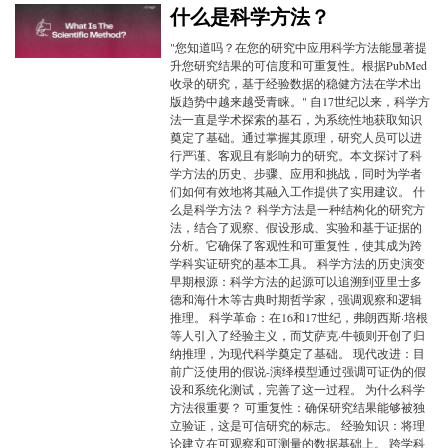
什么是科学方法？
"您知道吗？在您的研究中应用科学方法能显著提
升您研究结果的可信度和可重复性。根据PubMed
收录的研究，基于经验数据的稳健方法在学术出
版趋势中越来越受青睐。" 自17世纪以来，科学方
法一直是学术探索的基石，为系统性地获取知识
奠定了基础。通过掌握其原理，研究人员可以进
行严谨、客观且有影响力的研究。本文探讨了科
学方法的历史、步骤、应用和挑战，同时为学者
们如何有效地将其融入工作提供了实用建议。 什
么是科学方法？ 科学方法是一种结构化的研究方
法，结合了观察、假设形成、实验和基于证据的
分析。它确保了客观性和可重复性，使其成为跨
学科实证研究的基本工具。 科学方法的历史演变
早期根源：科学方法的起源可以追溯到亚里士多
德和海什木等古典时期哲学家，强调观察和逻辑
推理。 科学革命：在16和17世纪，弗朗西斯·培根
等人引入了经验主义，而艾萨克·牛顿则开创了归
纳推理，为现代科学奠定了基础。 现代改进：目
前广泛使用的假说-演绎模型通过强调可证伪的假
设和系统化测试，完善了这一过程。 为什么科学
方法很重要？ 可重复性：确保研究结果能够被独
立验证，这是可信研究的标志。 经验知识：将理
论建立在可观察和可测量的数据基础上。 跨学科