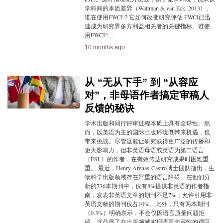
学科间的本质差异（Waltman & van Eck, 2013）。
谁在使用FWCI？它如何改变研究评估 FWCI已迅
速成为研究界多方利益相关者的关键指标。谁使
用FWCI?…
10 months ago
从 “无从下手” 到 “从容应
对”，非母语作者搞定审稿人
反馈的秘诀
学术出版和同行评审过程本质上具有全球性。然
而，以英语为主的国际出版环境既带来机遇，也
带来挑战。尽管这能让研究获得更广泛的传播和
更大影响力，但非英语母语或英语为第二语言
（ESL）的作者，在有效传达研究成果时困难重
重。 最近，Henry Arenas-Castro博士团队指出，生
物科学出版领域存在严重的语言障碍。在他们分
析的736本期刊中，仅有8%提供非英语的作者指
南，发表非英语文章的期刊不足7%，允许引用非
英语文献的期刊仅占10%。此外，只有两本期刊
（0.3%）明确表示，不会仅因语言质量问题拒
稿。这凸显了在出版领域实现语言包容性的艰巨