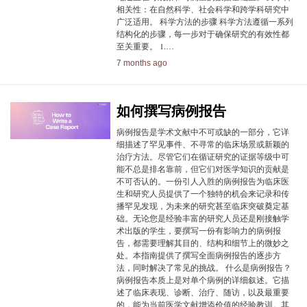
相关性：在自然科学、社会科学和跨学科研究中
广泛适用。 科学方法的步骤 科学方法遵循一系列
结构化的步骤，每一步对于确保研究的有效性都
至关重要。 1.…
7 months ago
如何撰写病例报告
病例报告是学术文献中不可或缺的一部分，它详
细描述了罕见事件、不寻常的临床场景或新颖的
治疗方法。尽管它们在循证研究的证据等级中可
能不总是排名靠前，但它们对医学知识的贡献是
不可否认的。一份引人入胜的病例报告为临床医
生和研究人员提供了一个独特的机会来记录和传
播罕见发现，为未来的研究甚至临床突破奠定基
础。无论您是经验丰富的研究人员还是刚接触学
术出版的学生，要撰写一份有影响力的病例报
告，都需要理解其目的、结构和细节上的微妙之
处。本指南提供了撰写全面病例报告的逐步方
法，同时解决了常见的挑战。 什么是病例报告？
病例报告本质上是对单个病例的详细叙述。它描
述了临床表现、诊断、治疗、随访，以及最重要
的，能为当前医学文献增添价值的经验教训。其